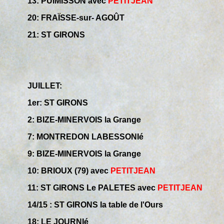
13: PUIMISSON avec
PETITJEAN
20: FRAÏSSE-sur- AGOÛT
21: ST GIRONS
JUILLET:
1er: ST GIRONS
2: BIZE-MINERVOIS la Grange
7: MONTREDON LABESSONIé
9: BIZE-MINERVOIS la Grange
10: BRIOUX (79) avec
PETITJEAN
11: ST GIRONS Le PALETES avec
PETITJEAN
14/15 : ST GIRONS la table de l'Ours
18: LE JOURNIé